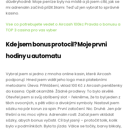
důvěryhodně. Moje peníze byly na místě a já jsem cítil, jak se
mi adrenalin začíná plížit žilami. Teď už jen vybrat to správné
kasino.
Vse co potrebujete vedet o Aircash 100kc Pravda o bonusu a
TOP 3 casina pro vas vyber
Kde jsem bonus protocil? Moje prvni
hodiny u automatu
Vybral jsem si jedno z mnoha online kasin, které Aircash
podporují. Hned jsem viděl jeho logo mezi platebními
metodami. Úleva. Přihlášení, vklad 100 Kč z Aircash peněženky
do kasina. Opět okamžité. Žádné prodlevy. To bylo skvělé.
Otevřel jsem si svůj oblíbený slot – řekněme, že to byl jeden z
těch ovocných, s pěti válci a divokými symboly. Nastavil jsem
sázku na pár korun za spin. První zatočení. Nic. Druhé. Jen pár
třešní a nic moc výhra. Adrenalin rostl. Začal jsem vkládat
sázky, abych bonus vyčistil. Cíl byl jasný – protočit tolik, kolik
bylo v podmínkách. Byla to jízda. Válce se točily, barvy blikaly,