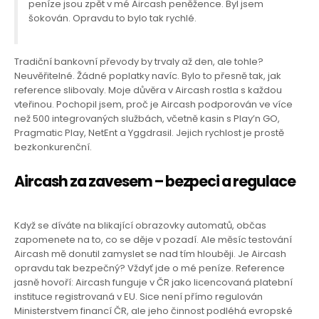
peníze jsou zpět v mé Aircash peněžence. Byl jsem
šokován. Opravdu to bylo tak rychlé.
Tradiční bankovní převody by trvaly až den, ale tohle?
Neuvěřitelné. Žádné poplatky navíc. Bylo to přesně tak, jak
reference slibovaly. Moje důvěra v Aircash rostla s každou
vteřinou. Pochopil jsem, proč je Aircash podporován ve více
než 500 integrovaných službách, včetně kasin s Play’n GO,
Pragmatic Play, NetEnt a Yggdrasil. Jejich rychlost je prostě
bezkonkurenční.
Aircash za zavesem – bezpeci a regulace
Když se díváte na blikající obrazovky automatů, občas
zapomenete na to, co se děje v pozadí. Ale měsíc testování
Aircash mě donutil zamyslet se nad tím hlouběji. Je Aircash
opravdu tak bezpečný? Vždyť jde o mé peníze. Reference
jasně hovoří: Aircash funguje v ČR jako licencovaná platební
instituce registrovaná v EU. Sice není přímo regulován
Ministerstvem financí ČR, ale jeho činnost podléhá evropské