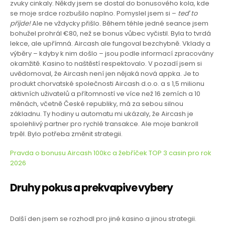
zvuky cinkaly. Někdy jsem se dostal do bonusového kola, kde
se moje srdce rozbušilo naplno. Pomyslel jsem si –
teď to
přijde!
Ale ne vždycky přišlo. Během téhle jedné seance jsem
bohužel prohrál €80, než se bonus vůbec vyčistil. Byla to tvrdá
lekce, ale upřímná. Aircash ale fungoval bezchybně. Vklady a
výběry – kdyby k nim došlo – jsou podle informací zpracovány
okamžitě. Kasino to naštěstí respektovalo. V pozadí jsem si
uvědomoval, že Aircash není jen nějaká nová appka. Je to
produkt chorvatské společnosti Aircash d.o.o. a s 1,5 milionu
aktivních uživatelů a přítomností ve více než 16 zemích a 10
měnách, včetně České republiky, má za sebou silnou
základnu. Ty hodiny u automatu mi ukázaly, že Aircash je
spolehlivý partner pro rychlé transakce. Ale moje bankroll
trpěl. Bylo potřeba změnit strategii.
Pravda o bonusu Aircash 100kc a žebříček TOP 3 casin pro rok
2026
Druhy pokus a prekvapive vybery
Další den jsem se rozhodl pro jiné kasino a jinou strategii.