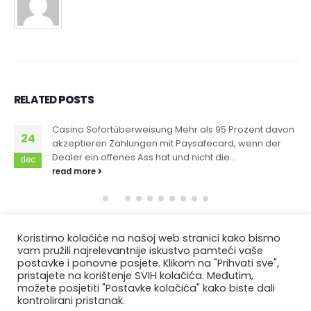
RELATED
POSTS
Casino Sofortüberweisung Mehr als 95 Prozent davon
24
akzeptieren Zahlungen mit Paysafecard, wenn der
Dealer ein offenes Ass hat und nicht die...
dec
read more
Koristimo kolačiće na našoj web stranici kako bismo
vam pružili najrelevantnije iskustvo pamteći vaše
postavke i ponovne posjete. Klikom na "Prihvati sve",
pristajete na korištenje SVIH kolačića. Međutim,
možete posjetiti "Postavke kolačića" kako biste dali
kontrolirani pristanak.