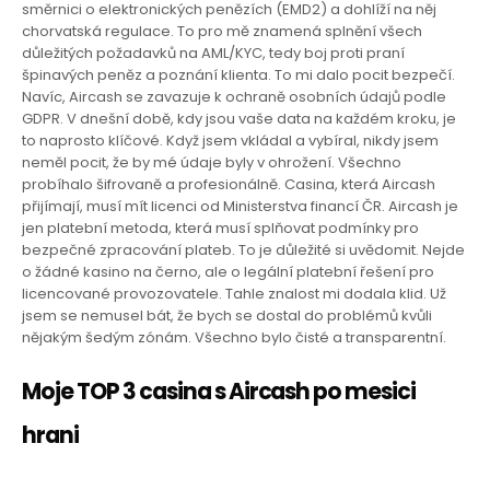
směrnici o elektronických penězích (EMD2) a dohlíží na něj
chorvatská regulace. To pro mě znamená splnění všech
důležitých požadavků na AML/KYC, tedy boj proti praní
špinavých peněz a poznání klienta. To mi dalo pocit bezpečí.
Navíc, Aircash se zavazuje k ochraně osobních údajů podle
GDPR. V dnešní době, kdy jsou vaše data na každém kroku, je
to naprosto klíčové. Když jsem vkládal a vybíral, nikdy jsem
neměl pocit, že by mé údaje byly v ohrožení. Všechno
probíhalo šifrovaně a profesionálně. Casina, která Aircash
přijímají, musí mít licenci od Ministerstva financí ČR. Aircash je
jen platební metoda, která musí splňovat podmínky pro
bezpečné zpracování plateb. To je důležité si uvědomit. Nejde
o žádné kasino na černo, ale o legální platební řešení pro
licencované provozovatele. Tahle znalost mi dodala klid. Už
jsem se nemusel bát, že bych se dostal do problémů kvůli
nějakým šedým zónám. Všechno bylo čisté a transparentní.
Moje TOP 3 casina s Aircash po mesici
hrani