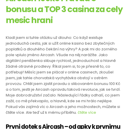
bonusu a TOP 3 casina za cely
mesic hrani
Kladl jsem si tuhle otázku už dlouho: Co když existuje
jednoduchá cesta, jak si užít online kasino bez zbytečných
poplatků a dlouhého čekání na výhry? A pak mi do zorného
pole vplulo jméno Aircash. Všude na něj narážíte. Jako
digitální peněženka slibuje rychlost, jednoduchost a hlavně
žádné otravné prodlevy. Říkal jsem si, to je přesně to, co
potřebuji! Měsíc jsem se plácal v online casinech, zkoušel
jsem, jak tahle chorvatská vychytávka obstojí v ostrém
provozu. Chtěl jsem zjistit pravdu o slibovaném bonusu 100 Kč
a o tom, jestli je Aircash opravdu taková revoluce, jak se tvrdí.
Moje dobrodružství začalo. Následující řádky odhalí, co jsem
zažil, co mě překvapilo, a hlavně, kde se mi hrálo nejlépe.
Pokud vás zajímá víc o Aircash a jeho možnostech, můžete si
čtěte více. Ale teď už k mému příběhu.
čtěte více
Prvni dotek s Aircash – od apky k prvnimu