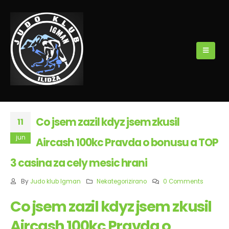
Co jsem zazil kdyz jsem zkusil
11
jun
Aircash 100kc Pravda o bonusu a TOP
3 casina za cely mesic hrani
By
Judo klub Igman
Nekategorizirano
0 Comments
Co jsem zazil kdyz jsem zkusil
Aircash 100kc Pravda o