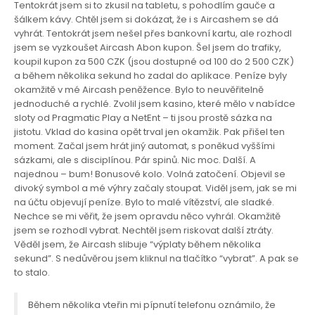
Tentokrát jsem si to zkusil na tabletu, s pohodlím gauče a
šálkem kávy. Chtěl jsem si dokázat, že i s Aircashem se dá
vyhrát. Tentokrát jsem nešel přes bankovní kartu, ale rozhodl
jsem se vyzkoušet Aircash Abon kupon. Šel jsem do trafiky,
koupil kupon za 500 CZK (jsou dostupné od 100 do 2 500 CZK)
a během několika sekund ho zadal do aplikace. Peníze byly
okamžitě v mé Aircash peněžence. Bylo to neuvěřitelně
jednoduché a rychlé. Zvolil jsem kasino, které mělo v nabídce
sloty od Pragmatic Play a NetEnt – ti jsou prostě sázka na
jistotu. Vklad do kasina opět trval jen okamžik. Pak přišel ten
moment. Začal jsem hrát jiný automat, s poněkud vyššími
sázkami, ale s disciplínou. Pár spinů. Nic moc. Další. A
najednou – bum! Bonusové kolo. Volná zatočení. Objevil se
divoký symbol a mé výhry začaly stoupat. Viděl jsem, jak se mi
na účtu objevují peníze. Bylo to malé vítězství, ale sladké.
Nechce se mi věřit, že jsem opravdu něco vyhrál. Okamžitě
jsem se rozhodl vybrat. Nechtěl jsem riskovat další ztráty.
Věděl jsem, že Aircash slibuje “výplaty během několika
sekund”. S nedůvěrou jsem kliknul na tlačítko “vybrat”. A pak se
to stalo.
Během několika vteřin mi pípnutí telefonu oznámilo, že