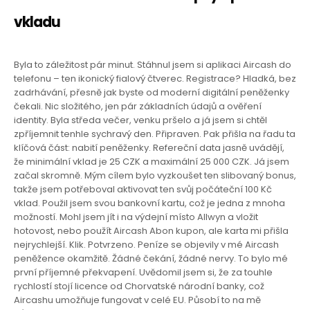
vkladu
Byla to záležitost pár minut. Stáhnul jsem si aplikaci Aircash do
telefonu – ten ikonický fialový čtverec. Registrace? Hladká, bez
zadrhávání, přesně jak byste od moderní digitální peněženky
čekali. Nic složitého, jen pár základních údajů a ověření
identity. Byla středa večer, venku pršelo a já jsem si chtěl
zpříjemnit tenhle sychravý den. Připraven. Pak přišla na řadu ta
klíčová část: nabití peněženky. Refereční data jasně uvádějí,
že minimální vklad je 25 CZK a maximální 25 000 CZK. Já jsem
začal skromně. Mým cílem bylo vyzkoušet ten slibovaný bonus,
takže jsem potřeboval aktivovat ten svůj počáteční 100 Kč
vklad. Použil jsem svou bankovní kartu, což je jedna z mnoha
možností. Mohl jsem jít i na výdejní místo Allwyn a vložit
hotovost, nebo použít Aircash Abon kupon, ale karta mi přišla
nejrychlejší. Klik. Potvrzeno. Peníze se objevily v mé Aircash
peněžence okamžitě. Žádné čekání, žádné nervy. To bylo mé
první příjemné překvapení. Uvědomil jsem si, že za touhle
rychlostí stojí licence od Chorvatské národní banky, což
Aircashu umožňuje fungovat v celé EU. Působí to na mě