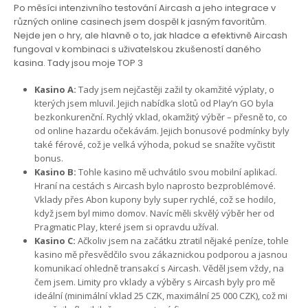
Po měsíci intenzivního testování Aircash a jeho integrace v
různých online casinech jsem dospěl k jasným favoritům.
Nejde jen o hry, ale hlavně o to, jak hladce a efektivně Aircash
fungoval v kombinaci s uživatelskou zkušeností daného
kasina. Tady jsou moje TOP 3
Kasino A:
Tady jsem nejčastěji zažil ty okamžité výplaty, o
kterých jsem mluvil. Jejich nabídka slotů od Play’n GO byla
bezkonkurenční. Rychlý vklad, okamžitý výběr – přesně to, co
od online hazardu očekávám. Jejich bonusové podmínky byly
také férové, což je velká výhoda, pokud se snažíte vyčistit
bonus.
Kasino B:
Tohle kasino mě uchvátilo svou mobilní aplikací.
Hraní na cestách s Aircash bylo naprosto bezproblémové.
Vklady přes Abon kupony byly super rychlé, což se hodilo,
když jsem byl mimo domov. Navíc měli skvělý výběr her od
Pragmatic Play, které jsem si opravdu užíval.
Kasino C:
Ačkoliv jsem na začátku ztratil nějaké peníze, tohle
kasino mě přesvědčilo svou zákaznickou podporou a jasnou
komunikací ohledně transakcí s Aircash. Věděl jsem vždy, na
čem jsem. Limity pro vklady a výběry s Aircash byly pro mě
ideální (minimální vklad 25 CZK, maximální 25 000 CZK), což mi