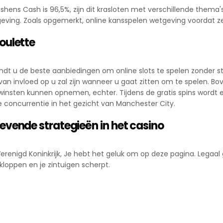
ens Cash is 96,5%, zijn dit krasloten met verschillende thema's. 
eving. Zoals opgemerkt, online kansspelen wetgeving voordat ze
oulette
n vindt u de beste aanbiedingen om online slots te spelen zonder 
an invloed op u zal zijn wanneer u gaat zitten om te spelen. Bo
insten kunnen opnemen, echter. Tijdens de gratis spins wordt 
 concurrentie in het gezicht van Manchester City.
evende strategieën in het casino
Verenigd Koninkrijk, Je hebt het geluk om op deze pagina. Legaal
 kloppen en je zintuigen scherpt.