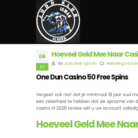
Hoeveel Geld Mee Naar Cas
08
By
Judo klub Igman
Nekategorizira
jul
One Dun Casino 50 Free Spins
Vergeet ook niet dat je minimaal 18 jaar oud m
een zekerheid te hebben dat de opname van de 
casino nl 2026 review wilt u uw account volledig
Hoeveel Geld Mee Naa