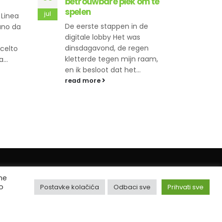
betrouwbare plek om te
12
depó
spelen
jul
 Linea
en l
nov
De eerste stappen in de
ano da
mayo
digitale lobby Het was
rea
dinsdagavond, de regen
celto
kletterde tegen mijn raam,
...
en ik besloot dat het...
read more
ne
o
Postavke kolačića
Odbaci sve
Prihvati sve