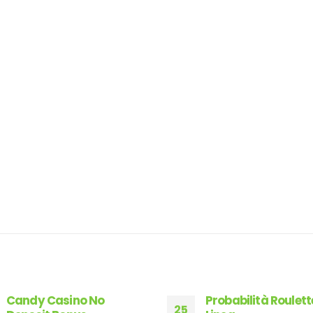
Candy Casino No
Probabilità Roulett
25