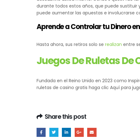
durante todos estos años, que puede sustituir y
puede aumentar las apuestas e involucrarse co
Aprende a Controlar tu Dinero en
Hasta ahora, sus retiros solo se
realizan
entre s
Juegos De Ruletas De C
Fundada en el Reino Unido en 2023 como Inspir
ruletas de casino gratis haga clic Aquí para ju
Share this post