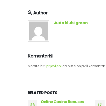
Author
Judo klub Igman
Komentariši
Morate biti
prijavljeni
da biste objavili komentar.
RELATED
POSTS
nicni
Online Casino Bonuses
23
17