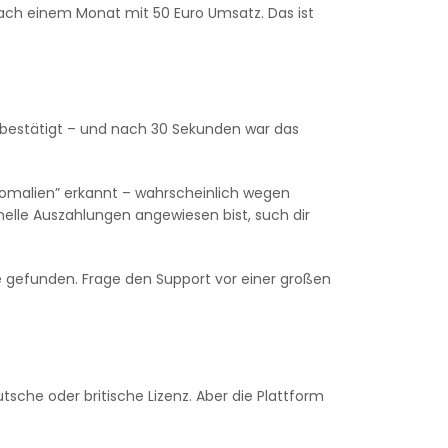
ach einem Monat mit 50 Euro Umsatz. Das ist
) bestätigt – und nach 30 Sekunden war das
nomalien” erkannt – wahrscheinlich wegen
elle Auszahlungen angewiesen bist, such dir
e gefunden. Frage den Support vor einer großen
tsche oder britische Lizenz. Aber die Plattform