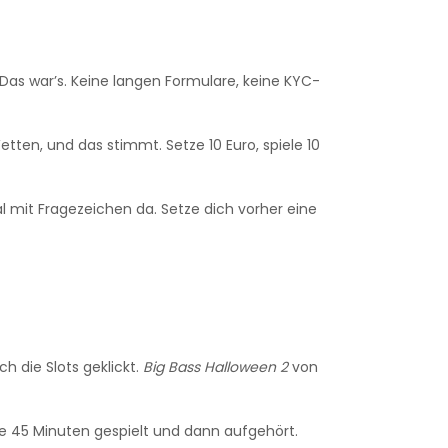
as war’s. Keine langen Formulare, keine KYC-
etten, und das stimmt. Setze 10 Euro, spiele 10
al mit Fragezeichen da. Setze dich vorher eine
ch die Slots geklickt.
Big Bass Halloween 2
von
 habe 45 Minuten gespielt und dann aufgehört.