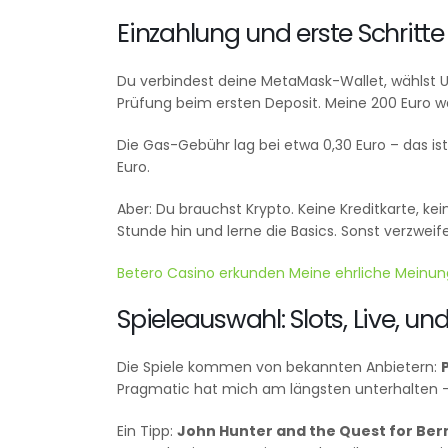
Einzahlung und erste Schritte
Du verbindest deine MetaMask-Wallet, wählst U
Prüfung beim ersten Deposit. Meine 200 Euro wa
Die Gas-Gebühr lag bei etwa 0,30 Euro – das ist 
Euro.
Aber: Du brauchst Krypto. Keine Kreditkarte, ke
Stunde hin und lerne die Basics. Sonst verzwei
Betero Casino erkunden Meine ehrliche Meinun
Spieleauswahl: Slots, Live, 
Die Spiele kommen von bekannten Anbietern:
Pragmatic hat mich am längsten unterhalten – 
Ein Tipp:
John Hunter and the Quest for Be