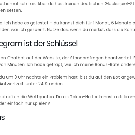
hematisch fair. Aber du hast keinen deutschen Glücksspiel-Sta
en setzen.
ite. Ich habe es getestet – du kannst dich für 1 Monat, 6 Monate
nden war ich gesperrt. Nutze das, wenn du merkst, dass die Kontr
gram ist der Schlüssel
 einen Chatbot auf der Website, der Standardfragen beantwortet.
von Minuten. Ich habe gefragt, wie ich meine Bonus-Rate änder
du um 3 Uhr nachts ein Problem hast, bist du auf den Bot angew
 Antwortzeit: unter 24 Stunden.
treffen die Wettquoten. Du als Token-Halter kannst mitstimmen
der einfach nur spielen?
ns