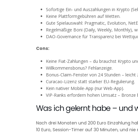
Sofortige Ein- und Auszahlungen in Krypto (Se
Keine Plattformgebühren auf Wetten.
Gute Spielauswahl: Pragmatic, Evolution, NetEn
Regelmäßige Boni (Daily, Weekly, Monthly), we
DAO-Governance für Transparenz bei Wettqu
Cons:
Keine Fiat-Zahlungen – du brauchst Krypto und
Willkommensbonus? Fehlanzeige.
Bonus-Claim-Fenster von 24 Stunden – leicht 
Curacao-Lizenz statt starker EU-Regulierung.
Kein nativer Mobile-App (nur Web-App).
VIP-Ranks erfordern hohen Umsatz – Bronze b
Was ich gelernt habe – und 
Nach drei Monaten und 200 Euro Einzahlung habe 
10 Euro, Session-Timer auf 30 Minuten, und nie