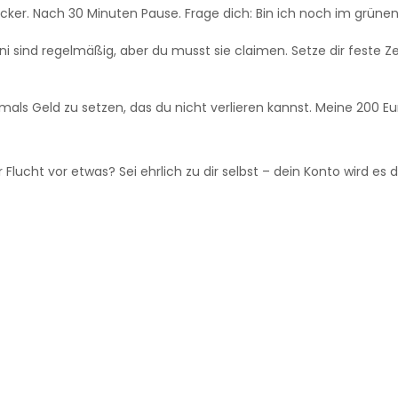
ecker. Nach 30 Minuten Pause. Frage dich: Bin ich noch im grünen
 Boni sind regelmäßig, aber du musst sie claimen. Setze dir fest
mals Geld zu setzen, das du nicht verlieren kannst. Meine 200 E
lucht vor etwas? Sei ehrlich zu dir selbst – dein Konto wird es d