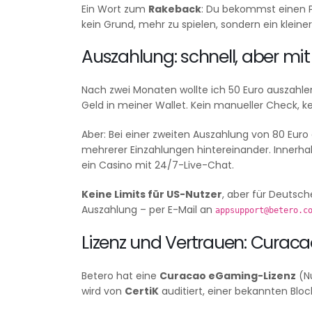
Ein Wort zum
Rakeback
: Du bekommst einen P
kein Grund, mehr zu spielen, sondern ein kleiner
Auszahlung: schnell, aber mi
Nach zwei Monaten wollte ich 50 Euro auszahle
Geld in meiner Wallet. Kein manueller Check, k
Aber: Bei einer zweiten Auszahlung von 80 Eur
mehrerer Einzahlungen hintereinander. Innerha
ein Casino mit 24/7-Live-Chat.
Keine Limits für US-Nutzer
, aber für Deutsc
Auszahlung – per E-Mail an
appsupport@betero.c
Lizenz und Vertrauen: Curacao
Betero hat eine
Curacao eGaming-Lizenz
(Nu
wird von
CertiK
auditiert, einer bekannten Bloc