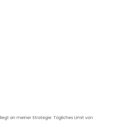
iegt an meiner Strategie: Tägliches Limit von