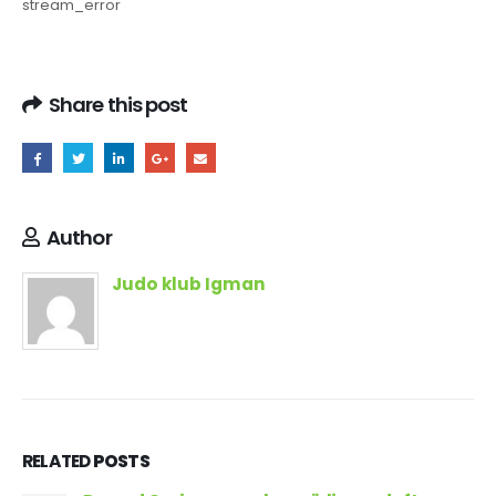
stream_error
Share this post
Author
Judo klub Igman
RELATED
POSTS