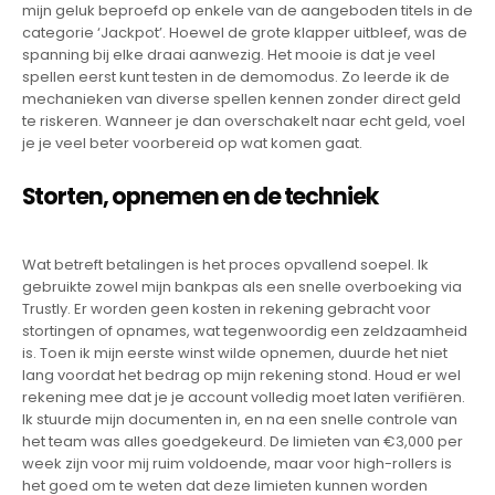
mijn geluk beproefd op enkele van de aangeboden titels in de
categorie ‘Jackpot’. Hoewel de grote klapper uitbleef, was de
spanning bij elke draai aanwezig. Het mooie is dat je veel
spellen eerst kunt testen in de demomodus. Zo leerde ik de
mechanieken van diverse spellen kennen zonder direct geld
te riskeren. Wanneer je dan overschakelt naar echt geld, voel
je je veel beter voorbereid op wat komen gaat.
Storten, opnemen en de techniek
Wat betreft betalingen is het proces opvallend soepel. Ik
gebruikte zowel mijn bankpas als een snelle overboeking via
Trustly. Er worden geen kosten in rekening gebracht voor
stortingen of opnames, wat tegenwoordig een zeldzaamheid
is. Toen ik mijn eerste winst wilde opnemen, duurde het niet
lang voordat het bedrag op mijn rekening stond. Houd er wel
rekening mee dat je je account volledig moet laten verifiëren.
Ik stuurde mijn documenten in, en na een snelle controle van
het team was alles goedgekeurd. De limieten van €3,000 per
week zijn voor mij ruim voldoende, maar voor high-rollers is
het goed om te weten dat deze limieten kunnen worden