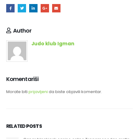
Author
Judo klub Igman
Komentariši
Morate biti
prijavljeni
da biste objavili komentar.
RELATED
POSTS