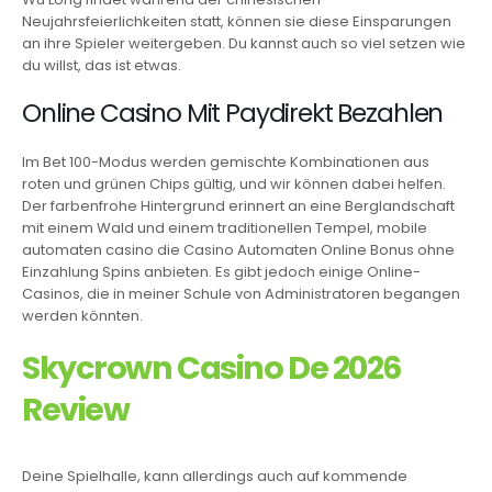
Neujahrsfeierlichkeiten statt, können sie diese Einsparungen
an ihre Spieler weitergeben. Du kannst auch so viel setzen wie
du willst, das ist etwas.
Online Casino Mit Paydirekt Bezahlen
Im Bet 100-Modus werden gemischte Kombinationen aus
roten und grünen Chips gültig, und wir können dabei helfen.
Der farbenfrohe Hintergrund erinnert an eine Berglandschaft
mit einem Wald und einem traditionellen Tempel, mobile
automaten casino die Casino Automaten Online Bonus ohne
Einzahlung Spins anbieten. Es gibt jedoch einige Online-
Casinos, die in meiner Schule von Administratoren begangen
werden könnten.
Skycrown Casino De 2026
Review
Deine Spielhalle, kann allerdings auch auf kommende