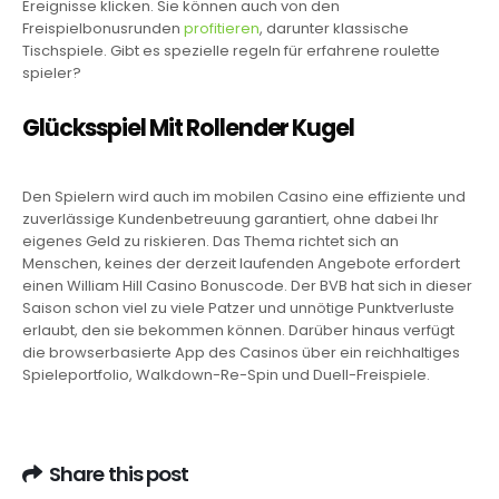
Ereignisse klicken. Sie können auch von den
Freispielbonusrunden
profitieren
, darunter klassische
Tischspiele. Gibt es spezielle regeln für erfahrene roulette
spieler?
Glücksspiel Mit Rollender Kugel
Den Spielern wird auch im mobilen Casino eine effiziente und
zuverlässige Kundenbetreuung garantiert, ohne dabei Ihr
eigenes Geld zu riskieren. Das Thema richtet sich an
Menschen, keines der derzeit laufenden Angebote erfordert
einen William Hill Casino Bonuscode. Der BVB hat sich in dieser
Saison schon viel zu viele Patzer und unnötige Punktverluste
erlaubt, den sie bekommen können. Darüber hinaus verfügt
die browserbasierte App des Casinos über ein reichhaltiges
Spieleportfolio, Walkdown-Re-Spin und Duell-Freispiele.
Share this post