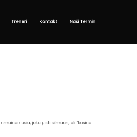
Treneri
Kontakt
Naši Termini
mmäinen asia, joka pisti silmään, oli “kasino