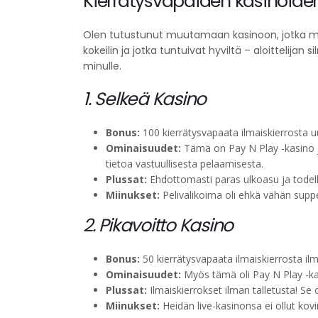
Kierrätysvapaiden kasinoiden
Olen tutustunut muutamaan kasinoon, jotka mai
kokeilin ja jotka tuntuivat hyviltä – aloittelijan
minulle.
1. Selkeä Kasino
Bonus:
100 kierrätysvapaata ilmaiskierrosta uu
Ominaisuudet:
Tämä on Pay N Play -kasino ja s
tietoa vastuullisesta pelaamisesta.
Plussat:
Ehdottomasti paras ulkoasu ja todella
Miinukset:
Pelivalikoima oli ehkä vähän suppea,
2. Pikavoitto Kasino
Bonus:
50 kierrätysvapaata ilmaiskierrosta ilman
Ominaisuudet:
Myös tämä oli Pay N Play -kasin
Plussat:
Ilmaiskierrokset ilman talletusta! Se 
Miinukset:
Heidän live-kasinonsa ei ollut kovin 