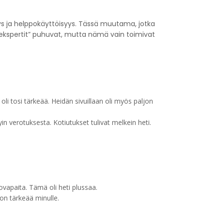
ys ja helppokäyttöisyys. Tässä muutama, jotka
sta “ekspertit” puhuvat, mutta nämä vain toimivat
oli tosi tärkeää. Heidän sivuillaan oli myös paljon
n verotuksesta. Kotiutukset tulivat melkein heti.
rovapaita. Tämä oli heti plussaa.
 on tärkeää minulle.