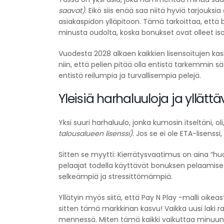
saavat)
. Eikö siis enää saa niitä hyviä tarjouksi
asiakaspidon ylläpitoon. Tämä tarkoittaa, että 
minusta oudolta, koska bonukset ovat olleet is
Vuodesta 2028 alkaen kaikkien lisensoitujen ka
niin, että pelien pitää olla entistä tarkemmin 
entistä reilumpia ja turvallisempia pelejä.
Yleisiä harhaluuloja ja yllättä
Yksi suuri harhaluulo, jonka kumosin itseltäni, ol
talousalueen lisenssi)
. Jos se ei ole ETA-lisenssi
Sitten se myytti: Kierrätysvaatimus on aina “hu
pelaajat todella käyttävät bonuksen pelaamisee
selkeämpiä ja stressittömämpiä.
Yllätyin myös siitä, että Pay N Play -malli oike
sitten tämä markkinan kasvu! Vaikka uusi laki r
mennessä. Miten tämä kaikki vaikuttaa minuun