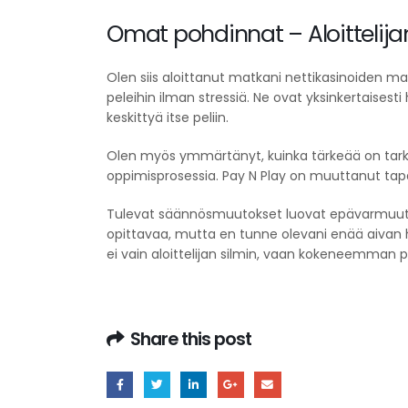
Omat pohdinnat – Aloittelij
Olen siis aloittanut matkani nettikasinoiden m
peleihin ilman stressiä. Ne ovat yksinkertaises
keskittyä itse peliin.
Olen myös ymmärtänyt, kuinka tärkeää on tarkist
oppimisprosessia. Pay N Play on muuttanut tapa
Tulevat säännösmuutokset luovat epävarmuutta, m
opittavaa, mutta en tunne olevani enää aivan 
ei vain aloittelijan silmin, vaan kokeneemman p
Share this post