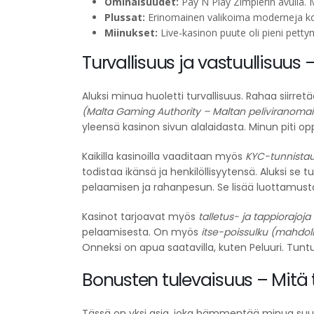
Ominaisuudet:
Pay N Play Zimplerin avulla. M
Plussat:
Erinomainen valikoima moderneja kolikk
Miinukset:
Live-kasinon puute oli pieni petty
Turvallisuus ja vastuullisuus 
Aluksi minua huoletti turvallisuus. Rahaa siirretää
(Malta Gaming Authority – Maltan peliviranoma
yleensä kasinon sivun alalaidasta. Minun piti o
Kaikilla kasinoilla vaaditaan myös
KYC-tunnistau
todistaa ikänsä ja henkilöllisyytensä. Aluksi se 
pelaamisen ja rahanpesun. Se lisää luottamusta,
Kasinot tarjoavat myös
talletus- ja tappiorajoja 
pelaamisesta. On myös
itse-poissulku (mahdoll
Onneksi on apua saatavilla, kuten Peluuri. Tuntu
Bonusten tulevaisuus – Mitä
Tässä on yksi asia, joka hämmentää minua suur