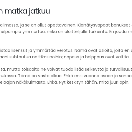
an matka jatkuu
aailmassa, ja se on ollut opettavainen. Kierrätysvapaat bonukset
ti helpompia ymmärtää, mikä on aloittelijalle tärkeintä. En joud
aa lisenssit ja ymmärtää verotus. Nämä ovat asioita, joita en ol
ani suhtautua nettikasinoihin; nopeus ja helppous ovat valttia.
utta toisaalta ne voivat tuoda lisää selkeyttä ja turvallisuutt
hukassa. Tämä on vasta alkua. Ehkä ensi vuonna osaan jo sanoa, 
elaajan näkökulmasta. Ehkä. Nyt keskityn tähän, mitä juuri opin.