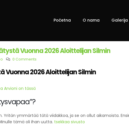
Početna
O nama
Galerija
ätystä Vuonna 2026 Aloittelijan Silmin
no
0 Comments
ä Vuonna 2026 Aloittelijan Silmin
ta Arvioni on tässä
ätysvapaa”?
n. Yritän ymmärtää tätä viidakkoa, ja se on ollut aikamoista. Ensi
Minulle tämä oli ihan uutta.
tsekkaa sivusto