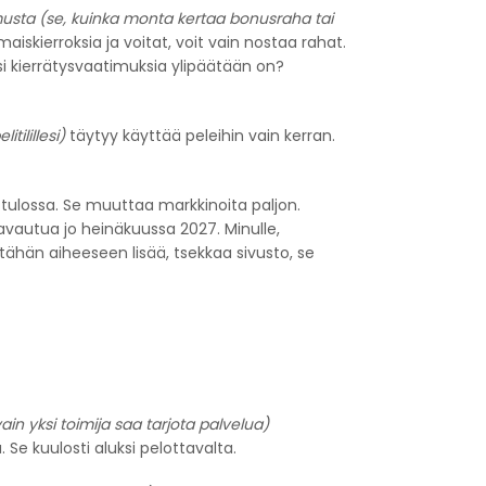
musta (se, kuinka monta kertaa bonusraha tai
lmaiskierroksia ja voitat, voit vain nostaa rahat.
ksi kierrätysvaatimuksia ylipäätään on?
itilillesi)
täytyy käyttää peleihin vain kerran.
tulossa. Se muuttaa markkinoita paljon.
avautua jo heinäkuussa 2027. Minulle,
 tähän aiheeseen lisää, tsekkaa sivusto, se
in yksi toimija saa tarjota palvelua)
 Se kuulosti aluksi pelottavalta.