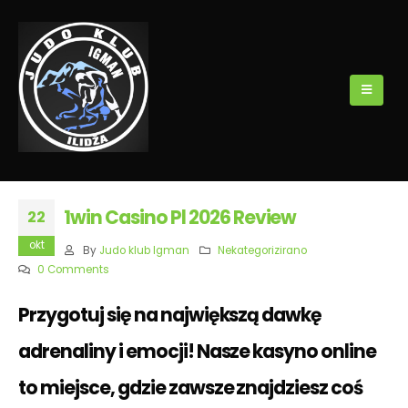
1win Casino Pl 2026 Review
22
okt
By
Judo klub Igman
Nekategorizirano
0 Comments
Przygotuj się na największą dawkę
adrenaliny i emocji! Nasze kasyno online
to miejsce, gdzie zawsze znajdziesz coś