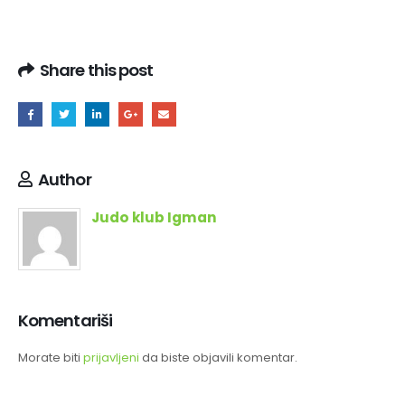
Share this post
Author
Judo klub Igman
Komentariši
Morate biti
prijavljeni
da biste objavili komentar.