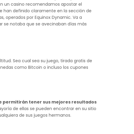
en un casino recomendamos apostar el
se han definido claramente en la sección de
cias, operados por Equinox Dynamic. Va a
nar se notaba que se avecinaban días más
titud. Sea cual sea su juego, tirada gratis de
nedas como Bitcoin o incluso los cupones
le permitirán tener sus mejores resultados
oría de ellas se pueden encontrar en su sitio
cualquiera de sus juegos hermanos.