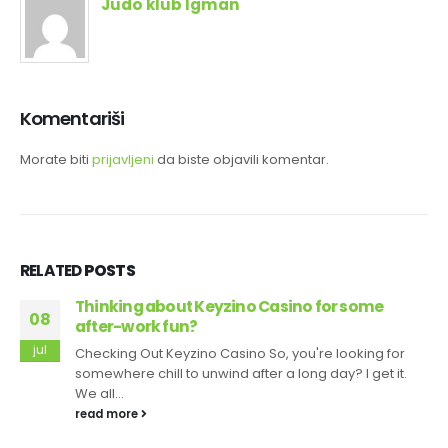
Judo klub Igman
Komentariši
Morate biti
prijavljeni
da biste objavili komentar.
RELATED
POSTS
Thinking about Keyzino Casino for some
08
after-work fun?
jul
Checking Out Keyzino Casino So, you're looking for
somewhere chill to unwind after a long day? I get it.
We all...
read more