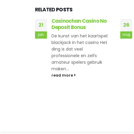
RELATED
POSTS
Casinochan Casino No
curi 5 gringo
21
26
Deposit Bonus
enza
jan
maj
De kunst van het kaartspel:
nel free
blackjack in het casino Het
ica che...
ding is dat veel
professionele en zelfs
amateur spelers gebruik
maken...
read more