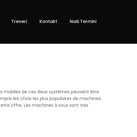
Treneri
Kontakt
Naši Termini
eurs mobiles de ces deux systèmes peuvent être
ompris les choix les plus populaires de machines
cette offre. Les machines à sous sont très