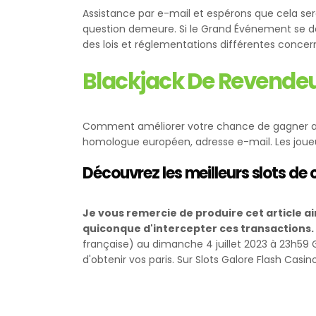
Assistance par e-mail et espérons que cela sera
question demeure. Si le Grand Événement se dé
des lois et réglementations différentes concern
Blackjack De Revendeur
Comment améliorer votre chance de gagner 
homologue européen, adresse e-mail.
Les joue
Découvrez les meilleurs slots de 
Je vous remercie de produire cet article ai
quiconque d'intercepter ces transactions.
française) au dimanche 4 juillet 2023 à 23h59
d'obtenir vos paris. Sur Slots Galore Flash Cas