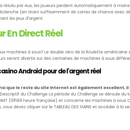
 résolu par eux, les joueurs perdent automatiquement à moins qu'
clenche (en tirant suffisamment de cartes de chance avec des 
ant les jeux d'argent.
 En Direct Réel
aux machines à sous?
Le double zéro de la Roulette américaine
urs seront divertis sur des centaines de machines à sous différe
casino Android pour de l'argent réel
nsi que le reste du site Internet est également excellent, 
Descriptif du Challenge La période du Challenge se déroule du 
 GMT (01h59 heure française) et concerne les machines à sous 
ino, vous devez cliquer sur le TABLEAU DES GAINS et accéder à la 