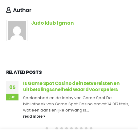
Author
Judo klub Igman
RELATED
POSTS
Is Game Spot Casino de inzetvereisten en
05
uitbetalingssnelheid waard voor spelers
jun
Spelaanbod en de lobby van Game Spot De
bibliotheek van Game Spot Casino omvat 14.017 titels,
wat een aanzienlijke omvang is...
read more