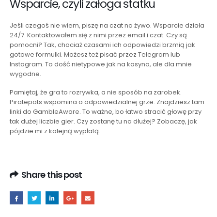
Wsparcie, czyli załoga statku
Jeśli czegoś nie wiem, piszę na czat na żywo. Wsparcie działa
24/7. Kontaktowałem się z nimi przez email i czat. Czy są
pomocni? Tak, chociaż czasami ich odpowiedzi brzmią jak
gotowe formułki. Możesz też pisać przez Telegram lub
Instagram. To dość nietypowe jak na kasyno, ale dla mnie
wygodne.
Pamiętaj, że gra to rozrywka, a nie sposób na zarobek.
Piratepots wspomina o odpowiedzialnej grze. Znajdziesz tam
linki do GambleAware. To ważne, bo łatwo stracić głowę przy
tak dużej liczbie gier. Czy zostanę tu na dłużej? Zobaczę, jak
pójdzie mi z kolejną wypłatą.
Share this post