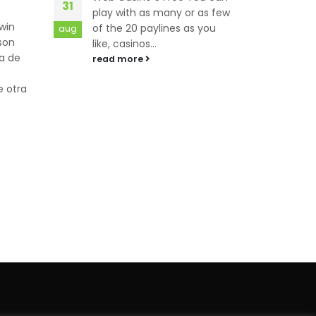
13
31
Dine
play with as many or as few
jan
win
Mini
of the 20 paylines as you
aug
son
Ade
like, casinos...
a de
que 
read more
tra
 otra
(co
Jack
verif
rea