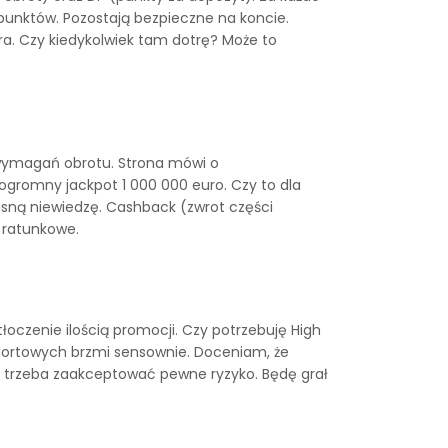
h punktów. Pozostają bezpieczne na koncie.
ra. Czy kiedykolwiek tam dotrę? Może to
o wymagań obrotu. Strona mówi o
ogromny jackpot 1 000 000 euro. Czy to dla
asną niewiedzę. Cashback (zwrot części
 ratunkowe.
ytłoczenie ilością promocji. Czy potrzebuję High
 sportowych brzmi sensownie. Doceniam, że
m trzeba zaakceptować pewne ryzyko. Będę grał