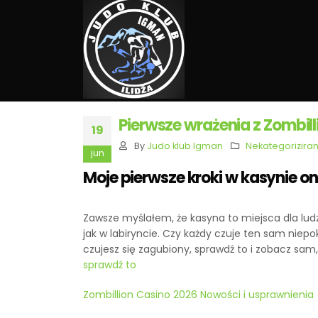
Pierwsze wrażenia z Zombil
19
By
Judo klub Igman
Nekategorizira
jun
Moje pierwsze kroki w kasynie on
Zawsze myślałem, że kasyna to miejsca dla ludz
jak w labiryncie. Czy każdy czuje ten sam niepo
czujesz się zagubiony, sprawdź to i zobacz sa
sprawdź to
Zombillion Casino 2026 Nowości i usprawnienia