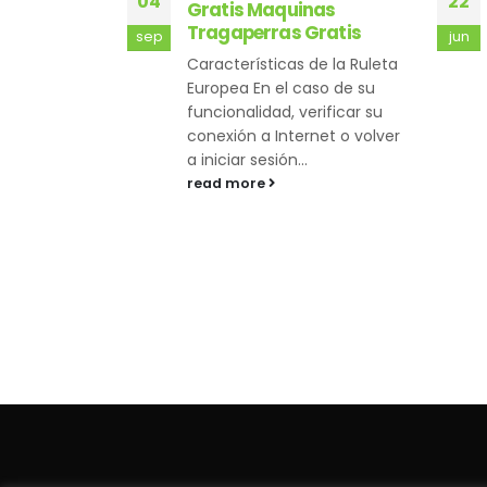
04
22
Gratis Maquinas
joc la
Tragaperras Gratis
sep
jun
e de noroc
Características de la Ruleta
ebui să vă...
Europea En el caso de su
funcionalidad, verificar su
conexión a Internet o volver
a iniciar sesión...
read more