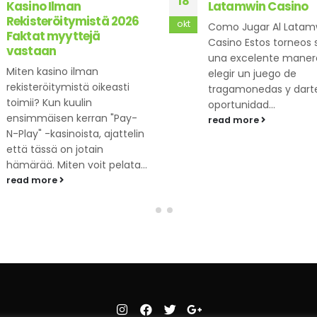
18
Kasino Ilman
Latamwin Casino
Rekisteröitymistä 2026
okt
Como Jugar Al Latam
Faktat myyttejä
Casino Estos torneos 
vastaan
una excelente maner
Miten kasino ilman
elegir un juego de
rekisteröitymistä oikeasti
tragamonedas y darte
toimii? Kun kuulin
oportunidad...
ensimmäisen kerran "Pay-
read more
N-Play" -kasinoista, ajattelin
että tässä on jotain
hämärää. Miten voit pelata...
read more