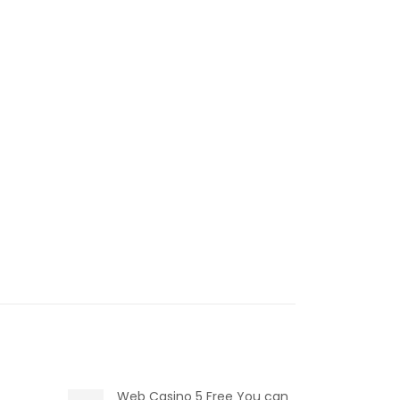
Que
Web Casino 5 Free You can