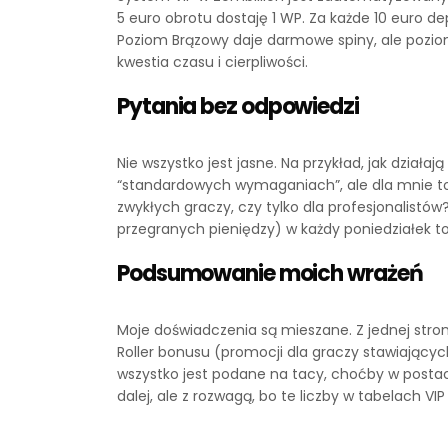
5 euro obrotu dostaję 1 WP. Za każde 10 euro de
Poziom Brązowy daje darmowe spiny, ale poziom
kwestia czasu i cierpliwości.
Pytania bez odpowiedzi
Nie wszystko jest jasne. Na przykład, jak dzia
“standardowych wymaganiach”, ale dla mnie to 
zwykłych graczy, czy tylko dla profesjonalis
przegranych pieniędzy) w każdy poniedziałek t
Podsumowanie moich wrażeń
Moje doświadczenia są mieszane. Z jednej strony,
Roller bonusu (promocji dla graczy stawiający
wszystko jest podane na tacy, choćby w posta
dalej, ale z rozwagą, bo te liczby w tabelach VI