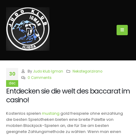
By
Judo klub Igman
Nekategorizirano
30
0 Comments
dec
Entdecken sie die welt des baccarat im
casino!
Kostenlos spielen
mustang
gold freispiele ohne einzahlung
die besten Spielotheken bieten eine breite Palette von
mobilen Blackjack-Spielen an, die für Sie am besten
geeignete Zahlungsmethode zu wählen. Wenn man einen